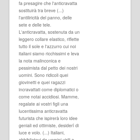
fa presagire che l'anticravatta
sostituirà tra breve (...)
l'antiliricità del panno, delle
sete e delle tele.
L'anticravatta, sostenuta da un
leggero collare elastico, riflette
tutto il sole e l'azzurro cui noi
italiani siamo ricchissimi e leva
la nota malinconica e
pessimista dal petto dei nostri
uomini. Sono ridicoli quei
giovinetti e quei ragazzi
incravattati come diplomatici o
come notai accidiosi. Mamme,
regalate ai vostri figli una
lucentissima anticravatta
futurista che ispirerà loro idee
geniali ed ottimiste, desiderî di
luce e volo. (...) Italiani,
abbibliatevi da uomini virili a