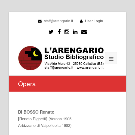
staff@arengario.it
User Login
Opera
DI BOSSO Renato
[Renato Righetti] (Verona 1905 -
Arbizzano di Valpolicella 1982)