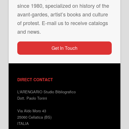
since 1980, specialized on history of the
avant-gardes, artist’s books and culture
of protest. E-mail us to receive catalogs
and news.
Get In Touch
DIRECT CONTACT
L'ARENGARIO Studio Bibliografico
Dott. Paolo Tonini
Via Aldo Moro 43
25060 Cellatica (BS)
ITALIA