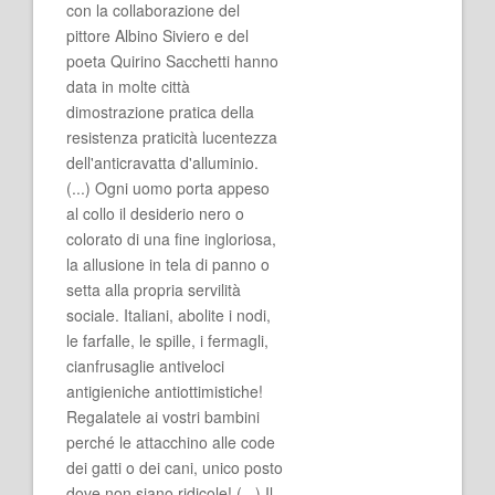
con la collaborazione del
pittore Albino Siviero e del
poeta Quirino Sacchetti hanno
data in molte città
dimostrazione pratica della
resistenza praticità lucentezza
dell'anticravatta d'alluminio.
(...) Ogni uomo porta appeso
al collo il desiderio nero o
colorato di una fine ingloriosa,
la allusione in tela di panno o
setta alla propria servilità
sociale. Italiani, abolite i nodi,
le farfalle, le spille, i fermagli,
cianfrusaglie antiveloci
antigieniche antiottimistiche!
Regalatele ai vostri bambini
perché le attacchino alle code
dei gatti o dei cani, unico posto
dove non siano ridicole! (...) Il