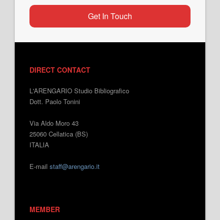
Get In Touch
DIRECT CONTACT
L'ARENGARIO Studio Bibliografico
Dott. Paolo Tonini
Via Aldo Moro 43
25060 Cellatica (BS)
ITALIA
E-mail
staff@arengario.it
MEMBER