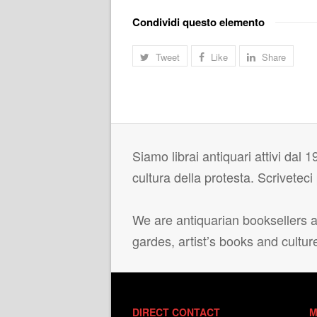
Condividi questo elemento
Tweet
Like
Share
Siamo librai antiquari attivi dal 19
cultura della protesta. Scrivetec
We are antiquarian booksellers ac
gardes, artist’s books and cultur
DIRECT CONTACT
M