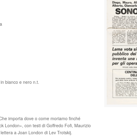
ma
 in bianco e nero n.t.
le «Che importa dove o come moriamo finché
ck London», con testi di Goffredo Fofi, Maurizio
lettera a Joan London di Lev Trotskij.