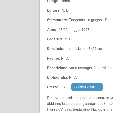
Luogo
: Roma
Editore
: N. D.
Stampatore
: Tipografia 15 giugno - Ro
Anno
: 28/29 maggio 1978
Legatura
: N. D.
Dimensioni
: 1 fascicolo 43x29 cm.
Pagine
: N. D.
Descrizione
: varie immagini fotografiche
Bibliografia
: N. D.
Prezzo
: € 20
ORDINA / ORDER
Fra i vari articoli: nel paginone centra
abbiamo la salute per guardar tutto? - Ja
Flores d'Arcais, Beniamino Placido e una 