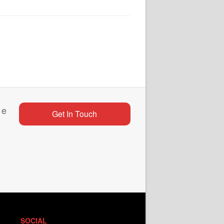
 e
Get In Touch
SOCIAL