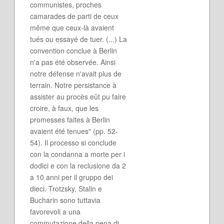
communistes, proches
camarades de parti de ceux
même que ceux-là avaient
tués ou essayé de tuer. (...) La
convention conclue à Berlin
n'a pas été observée. Ainsi
notre défense n'avait plus de
terrain. Notre persistance à
assister au procès eût pu faire
croire, à faux, que les
promesses faites à Berlin
avaient été tenues" (pp. 52-
54). Il processo si conclude
con la condanna a morte per i
dodici e con la reclusione da 2
a 10 anni per il gruppo dei
dieci. Trotzsky, Stalin e
Bucharin sono tuttavia
favorevoli a una
commutazione della pena di