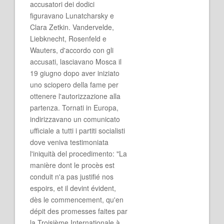
accusatori dei dodici
figuravano Lunatcharsky e
Clara Zetkin. Vandervelde,
Liebknecht, Rosenfeld e
Wauters, d'accordo con gli
accusati, lasciavano Mosca il
19 giugno dopo aver iniziato
uno sciopero della fame per
ottenere l'autorizzazione alla
partenza. Tornati in Europa,
indirizzavano un comunicato
ufficiale a tutti i partiti socialisti
dove veniva testimoniata
l'iniquità del procedimento: "La
manière dont le procès est
conduit n'a pas justifié nos
espoirs, et il devint évident,
dès le commencement, qu'en
dépit des promesses faites par
la Troisième Internationale à