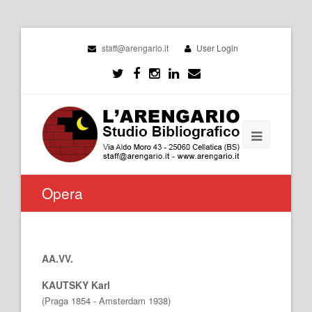
staff@arengario.it
User Login
Opera
AA.VV.
KAUTSKY Karl
(Praga 1854 - Amsterdam 1938)