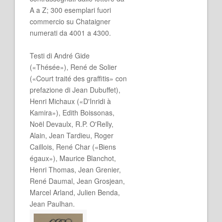
A a Z; 300 esemplari fuori
commercio su Chataigner
numerati da 4001 a 4300.
Testi di André Gide
(«Thésée»), René de Solier
(«Court traité des graffitis» con
prefazione di Jean Dubuffet),
Henri Michaux («D'Inridi à
Kamira»), Edith Boissonas,
Noël Devaulx, R.P. O'Relly,
Alain, Jean Tardieu, Roger
Caillois, René Char («Biens
égaux»), Maurice Blanchot,
Henri Thomas, Jean Grenier,
René Daumal, Jean Grosjean,
Marcel Arland, Julien Benda,
Jean Paulhan.