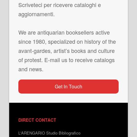
Scriveteci per ricevere cataloghi e
aggiornamenti.
We are antiquarian booksellers active
since 1980, specialized on history of the
avant-gardes, artist’s books and culture
of protest. E-mail us to receive catalogs
and news.
Get In Touch
DIRECT CONTACT
L'ARENGARIO Studio Bibliografico