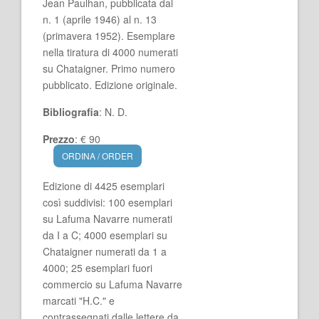
Jean Paulhan, pubblicata dal
n. 1 (aprile 1946) al n. 13
(primavera 1952). Esemplare
nella tiratura di 4000 numerati
su Chataigner. Primo numero
pubblicato. Edizione originale.
Bibliografia
: N. D.
Prezzo
: € 90
ORDINA / ORDER
Edizione di 4425 esemplari
così suddivisi: 100 esemplari
su Lafuma Navarre numerati
da I a C; 4000 esemplari su
Chataigner numerati da 1 a
4000; 25 esemplari fuori
commercio su Lafuma Navarre
marcati "H.C." e
contrassegnati dalle lettere da