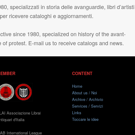
80, specializzati in storia delle avanguardie, libri d’artisti
i per ricevere cataloghi e aggiornamenti.
tive since 1980, specialized on history of the avant-
e of protest. E-mail us to receive catalogs and news.
EMBER
CONTENT
Home
About us / Noi
Archive / Archivio
Services / Servizi
Links
LAI Associazione Librai
Toccare le idee
tiquari d'Italia
LAB International League