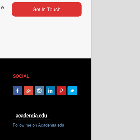
 e
Get In Touch
SOCIAL
Follow me on Academia.edu