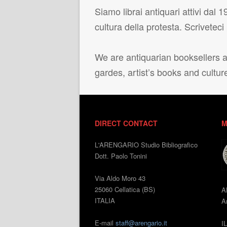
Siamo librai antiquari attivi dal 19
cultura della protesta. Scrivetec
We are antiquarian booksellers ac
gardes, artist’s books and cultur
DIRECT CONTACT
M
L'ARENGARIO Studio Bibliografico
Dott. Paolo Tonini
Via Aldo Moro 43
25060 Cellatica (BS)
A
ITALIA
An
E-mail
staff@arengario.it
I