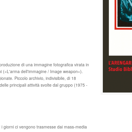
 riproduzione di una immagine fotografica virata in
ini («L'arma dell'immagine / Image weapon»).
onate. Piccolo archivio, indivisibile, di 18
lle principali attività svolte dal gruppo (1975 -
ti i giorni ci vengono trasmesse dai mass-media