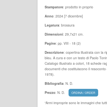
Stampatore
: prodotto in proprio
Anno
: 2024 [7 dicembre]
Legatura
: brossura
Dimensioni
: 29,7x21 cm.
Pagine
: pp. VIII - 18 (2)
Descrizione
: copertina illustrata con la
bleu. A cura e con un testo di Paolo Ton
Catalogo illustrato a colori, 18 schede ragi
documenti che costituiscono il resoconto de
1978).
Bibliografia
: N. D.
Prezzo
: N. D.
ORDINA / ORDER
“Armi improprie sono le immagini che tut