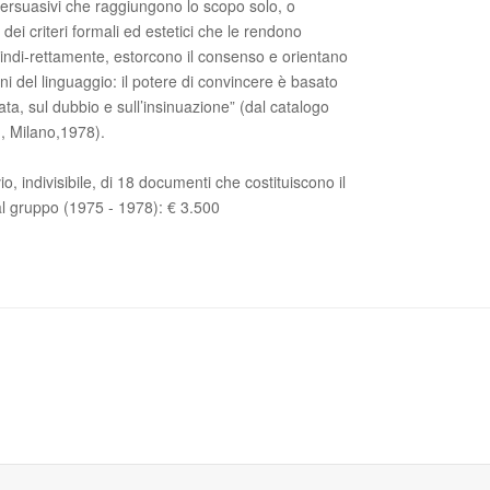
i persuasivi che raggiungono lo scopo solo, o
ei criteri formali ed estetici che le rendono
indi-rettamente, estorcono il consenso e orientano
i del linguaggio: il potere di convincere è basato
ata, sul dubbio e sull’insinuazione” (dal catalogo
, Milano,1978).
 indivisibile, di 18 documenti che costituiscono il
 dal gruppo (1975 - 1978): € 3.500