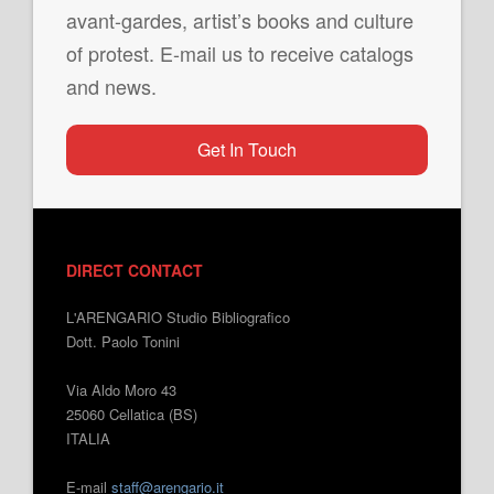
avant-gardes, artist’s books and culture
of protest. E-mail us to receive catalogs
and news.
Get In Touch
DIRECT CONTACT
L'ARENGARIO Studio Bibliografico
Dott. Paolo Tonini
Via Aldo Moro 43
25060 Cellatica (BS)
ITALIA
E-mail
staff@arengario.it