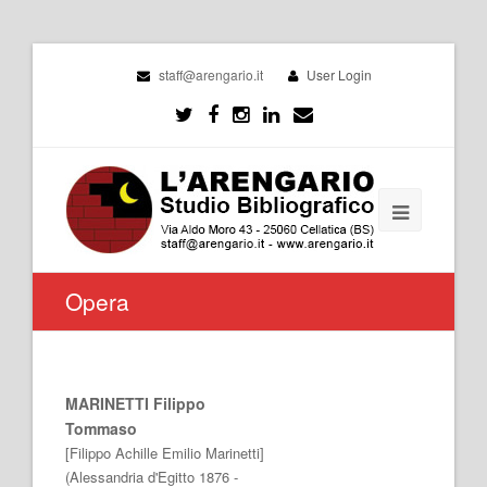
staff@arengario.it
User Login
Opera
MARINETTI Filippo
Tommaso
[Filippo Achille Emilio Marinetti]
(Alessandria d'Egitto 1876 -