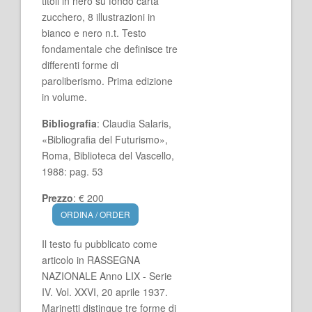
titoli in nero su fondo carta
zucchero, 8 illustrazioni in
bianco e nero n.t. Testo
fondamentale che definisce tre
differenti forme di
paroliberismo. Prima edizione
in volume.
Bibliografia
: Claudia Salaris,
«Bibliografia del Futurismo»,
Roma, Biblioteca del Vascello,
1988: pag. 53
Prezzo
: € 200
ORDINA / ORDER
Il testo fu pubblicato come
articolo in RASSEGNA
NAZIONALE Anno LIX - Serie
IV. Vol. XXVI, 20 aprile 1937.
Marinetti distingue tre forme di