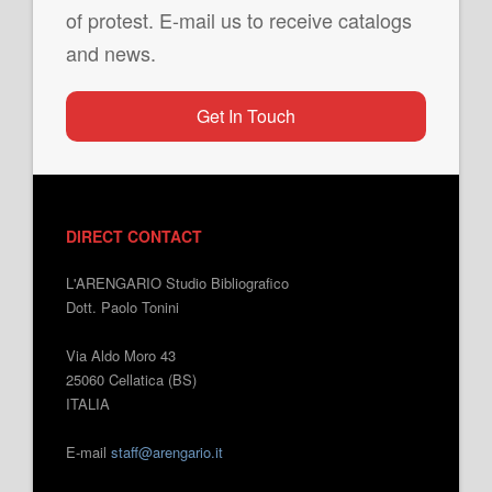
of protest. E-mail us to receive catalogs
and news.
Get In Touch
DIRECT CONTACT
L'ARENGARIO Studio Bibliografico
Dott. Paolo Tonini
Via Aldo Moro 43
25060 Cellatica (BS)
ITALIA
E-mail
staff@arengario.it