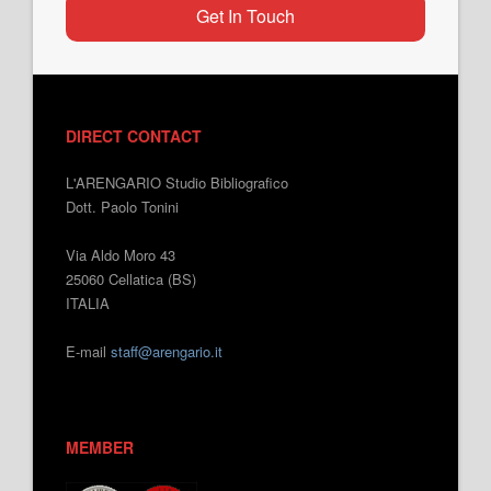
Get In Touch
DIRECT CONTACT
L'ARENGARIO Studio Bibliografico
Dott. Paolo Tonini
Via Aldo Moro 43
25060 Cellatica (BS)
ITALIA
E-mail
staff@arengario.it
MEMBER