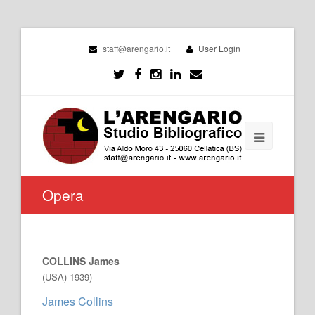
staff@arengario.it
User Login
Opera
COLLINS James
(USA) 1939)
James Collins