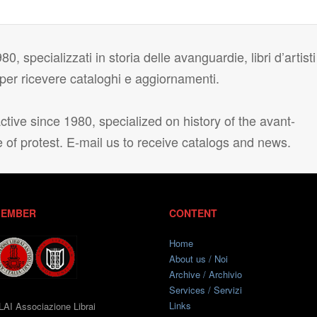
80, specializzati in storia delle avanguardie, libri d’artisti
i per ricevere cataloghi e aggiornamenti.
tive since 1980, specialized on history of the avant-
e of protest. E-mail us to receive catalogs and news.
EMBER
CONTENT
Home
About us / Noi
Archive / Archivio
Services / Servizi
Links
LAI Associazione Librai