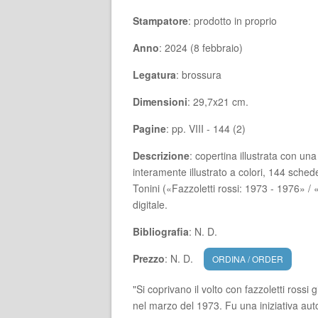
Stampatore
: prodotto in proprio
Anno
: 2024 (8 febbraio)
Legatura
: brossura
Dimensioni
: 29,7x21 cm.
Pagine
: pp. VIII - 144 (2)
Descrizione
: copertina illustrata con u
interamente illustrato a colori, 144 sched
Tonini («Fazzoletti rossi: 1973 - 1976» 
digitale.
Bibliografia
: N. D.
Prezzo
: N. D.
ORDINA / ORDER
"Si coprivano il volto con fazzoletti rossi
nel marzo del 1973. Fu una iniziativa au