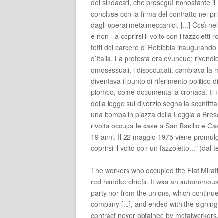
dei sindacati, che proseguì nonostante il 
concluse con la firma del contratto nei prim
dagli operai metalmeccanici. [...] Così nell
e non - a coprirsi il volto con i fazzolett
tetti del carcere di Rebibbia inaugurando 
d’Italia. La protesta era ovunque; rivendica
omosessuali, i disoccupati, cambiava la 
diventava il punto di riferimento politico
piombo, come documenta la cronaca. Il 1
della legge sul divorzio segna la sconfit
una bomba in piazza della Loggia a Brescia
rivolta occupa le case a San Basilio e C
19 anni. Il 22 maggio 1975 viene promulga
coprirsi il volto con un fazzoletto..." (dal t
The workers who occupied the Fiat Mirafio
red handkerchiefs. It was an autonomous i
party nor from the unions, which continu
company [...], and ended with the signing o
contract never obtained by metalworkers. 