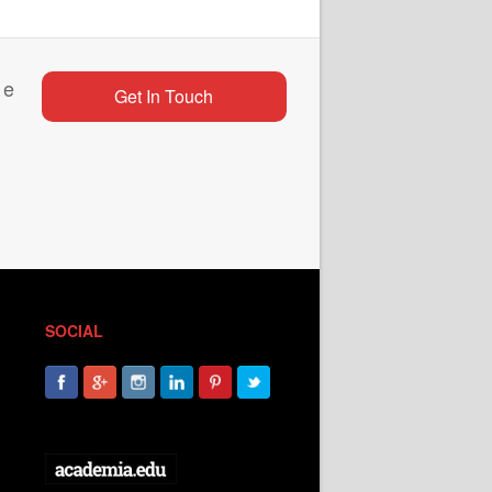
 e
Get In Touch
SOCIAL