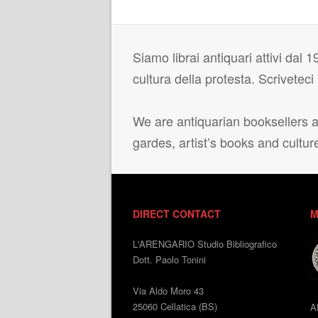
Siamo librai antiquari attivi dal 19
cultura della protesta. Scrivetec
We are antiquarian booksellers ac
gardes, artist’s books and cultur
DIRECT CONTACT
M
L'ARENGARIO Studio Bibliografico
Dott. Paolo Tonini
Via Aldo Moro 43
25060 Cellatica (BS)
A