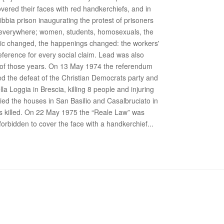
overed their faces with red handkerchiefs, and in
bbia prison inaugurating the protest of prisoners
was everywhere; women, students, homosexuals, the
sic changed, the happenings changed: the workers'
eference for every social claim. Lead was also
of those years. On 13 May 1974 the referendum
ed the defeat of the Christian Democrats party and
 Loggia in Brescia, killing 8 people and injuring
ied the houses in San Basilio and Casalbruciato in
s killed. On 22 May 1975 the “Reale Law” was
forbidden to cover the face with a handkerchief...