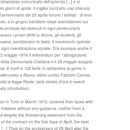
minaccioso comunicato dell’azienda [...] e si
i giorni di aprile, il miglior contratto mai ottenuto
’anniversario del 25 aprile furono i soldati - di leva
i rossi, e in giugno bandiere rosse sventolarono sui
la protesta dei detenuti in ogni penitenziario
vano i propri diritti le donne, gli studenti, gli
musica, cambiavano le feste: il movimento operaio
 di ogni rivendicazione sociale. Era ovunque anche il
3 maggio 1974 il referendum per l’abrogazione
ta della Democrazia Cristiana e il 28 maggio scoppia
, 8 morti e 102 feriti. In settembre la gente in
asalbruciato a Roma: viene ucciso Fabrizio Ceruso,
ta la legge Reale: sarà vietato d’ora in avanti
esto introduttivo).
ri in Turin in March 1973, covered their faces with
nitiative without any guidance, neither from a
ed despite the threatening statement from the
f the contract on the first days of April, the best
[...] Thus on the anniversary of 25 April also the