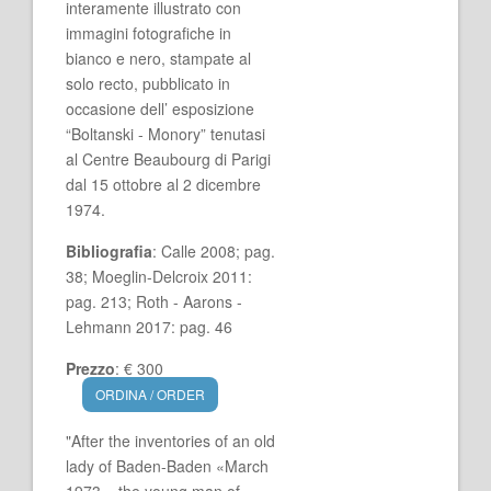
interamente illustrato con
immagini fotografiche in
bianco e nero, stampate al
solo recto, pubblicato in
occasione dell’ esposizione
“Boltanski - Monory” tenutasi
al Centre Beaubourg di Parigi
dal 15 ottobre al 2 dicembre
1974.
Bibliografia
: Calle 2008; pag.
38; Moeglin-Delcroix 2011:
pag. 213; Roth - Aarons -
Lehmann 2017: pag. 46
Prezzo
: € 300
ORDINA / ORDER
"After the inventories of an old
lady of Baden-Baden «March
1973», the young man of