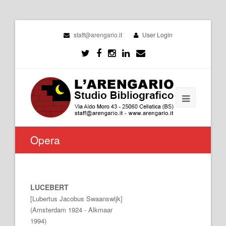
staff@arengario.it
User Login
Opera
LUCEBERT
[Lubertus Jacobus Swaanswijk]
(Amsterdam 1924 - Alkmaar
1994)