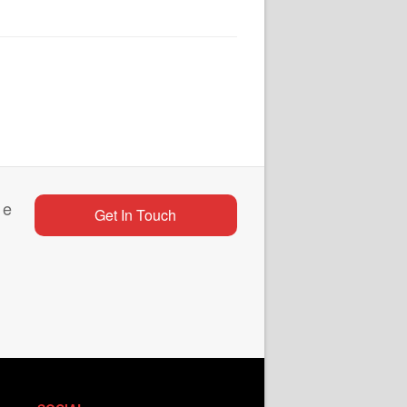
 e
Get In Touch