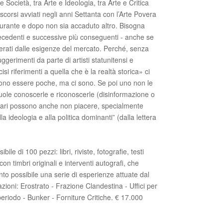
e Società, tra Arte e Ideologia, tra Arte e Critica
iscorsi avviati negli anni Settanta con l’Arte Povera
urante e dopo non sia accaduto altro. Bisogna
precedenti e successive più conseguenti - anche se
erati dalle esigenze del mercato. Perché, senza
gerimenti da parte di artisti statunitensi e
si riferimenti a quella che è la realtà storica» ci
ssono essere poche, ma ci sono. Se poi uno non le
ole conoscerle e riconoscerle (disinformazione o
gari possono anche non piacere, specialmente
lla ideologia e alla politica dominanti” (dalla lettera
e di 100 pezzi: libri, riviste, fotografie, testi
n timbri originali e interventi autografi, che
 possibile una serie di esperienze attuate dal
ioni: Erostrato - Frazione Clandestina - Uffici per
periodo - Bunker - Forniture Critiche. € 17.000