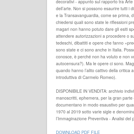
decorativi - appunto sul rapporto tra Arte 
dell’arte. Non si possono esaurire tutti i d
e la Transavanguardia, come se prima, d
chiedersi quali sono state le riflessioni 
magari non hanno potuto dare gli esiti sp
attendere autorizzazioni a procedere o sug
tedeschi, dibattiti e opere che fanno «preci
sono state e ci sono anche in Italia. Po
conosce, è perché non ha voluto e non vu
autocensura?). Ma le opere ci sono. Ma
quando hanno l’alito cattivo della critica a
introduttiva di Carmelo Romeo).
DISPONIBILE IN VENDITA: archivio indivisibil
manoscritti, ephemera, per la gran parte co
documentano in modo esaustivo per quanto
1970 al 2019 sotto varie sigle e denominaz
l’Immaginazione Preventiva - Analisi del 
DOWNLOAD PDF FILE