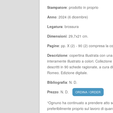
Stampatore
: prodotto in proprio
Anno
: 2024 (6 dicembre)
Legatura
: brossura
Dimensioni
: 29,7x21 cm.
Pagine
: pp. X (2) - 90 (2) compresa la c
Descrizione
: copertina illustrata con u
interamente illustrato a colori. Collezione
descritti in 90 schede ragionate, a cura d
Romeo. Edizione digitale.
Bibliografia
: N. D.
Prezzo
: N. D.
ORDINA / ORDER
“Ognuno ha continuato a prendere atto so
preferibilmente proprio sul lavoro di quant