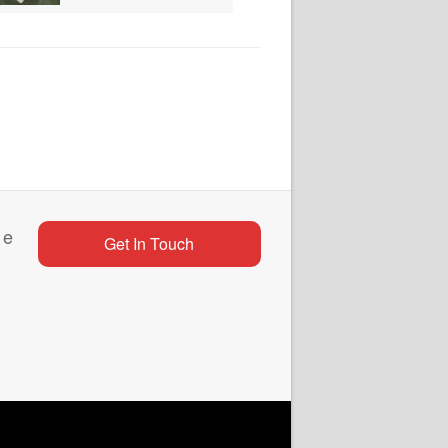
 e
Get In Touch