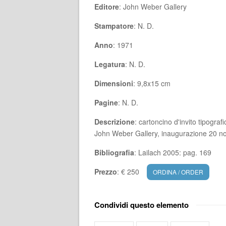
Editore
: John Weber Gallery
Stampatore
: N. D.
Anno
: 1971
Legatura
: N. D.
Dimensioni
: 9,8x15 cm
Pagine
: N. D.
Descrizione
: cartoncino d'invito tipogra
John Weber Gallery, inaugurazione 20 
Bibliografia
: Lailach 2005: pag. 169
Prezzo
: € 250
ORDINA / ORDER
Condividi questo elemento