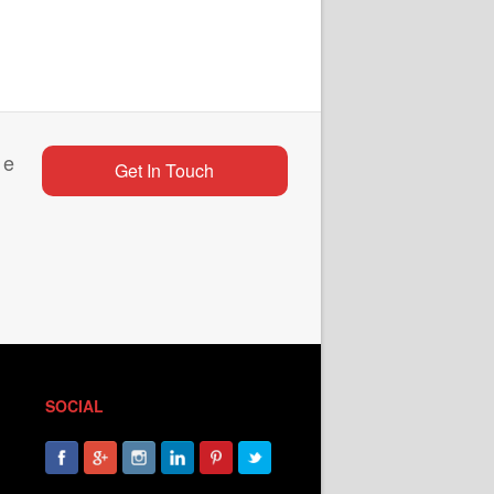
 e
Get In Touch
SOCIAL