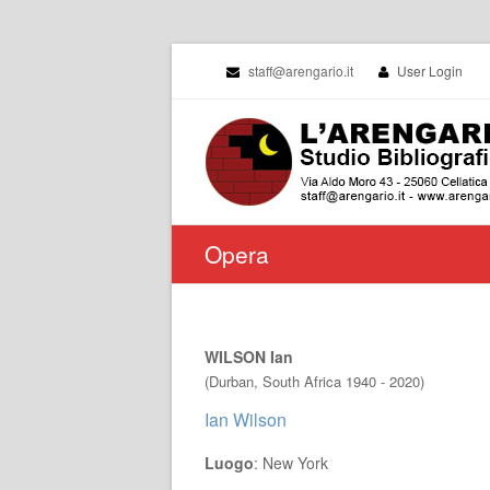
staff@arengario.it
User Login
Opera
WILSON Ian
(Durban, South Africa 1940 - 2020)
Ian Wilson
Luogo
: New York