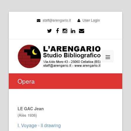
staff@arengario.it
User Login
Opera
LE GAC Jean
(Alès 1936)
I. Voyage - II drawing