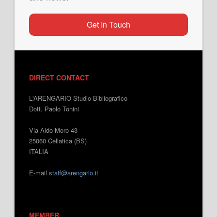
Get In Touch
DIRECT CONTACT
L'ARENGARIO Studio Bibliografico
Dott. Paolo Tonini
Via Aldo Moro 43
25060 Cellatica (BS)
ITALIA
E-mail
staff@arengario.it
MEMBER