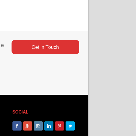
 e
Get In Touch
SOCIAL