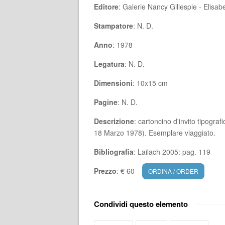
Editore
: Galerie Nancy Gillespie - Elisa
Stampatore
: N. D.
Anno
: 1978
Legatura
: N. D.
Dimensioni
: 10x15 cm
Pagine
: N. D.
Descrizione
: cartoncino d'invito tipogra
18 Marzo 1978). Esemplare viaggiato.
Bibliografia
: Lailach 2005: pag. 119
Prezzo
: € 60
ORDINA / ORDER
Condividi questo elemento