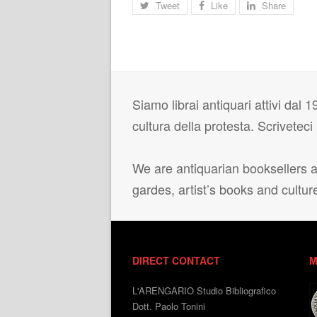
Tweet
Like
Share
Siamo librai antiquari attivi dal 19
cultura della protesta. Scrivetec
We are antiquarian booksellers ac
gardes, artist’s books and cultur
DIRECT CONTACT
M
L'ARENGARIO Studio Bibliografico
Dott. Paolo Tonini