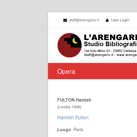
staff@arengario.it
User Login
Opera
FULTON Hamish
(Londra 1946)
Hamish Fulton
Luogo
: Paris