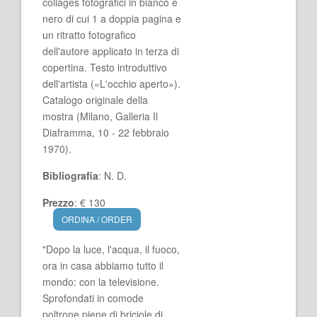
collages fotografici in bianco e
nero di cui 1 a doppia pagina e
un ritratto fotografico
dell'autore applicato in terza di
copertina. Testo introduttivo
dell'artista («L'occhio aperto»).
Catalogo originale della
mostra (Milano, Galleria Il
Diaframma, 10 - 22 febbraio
1970).
Bibliografia
: N. D.
Prezzo
: € 130
ORDINA / ORDER
"Dopo la luce, l'acqua, il fuoco,
ora in casa abbiamo tutto il
mondo: con la televisione.
Sprofondati in comode
poltrone piene di briciole di