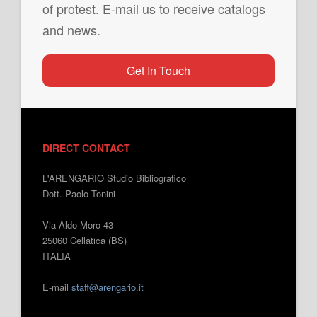
of protest. E-mail us to receive catalogs
and news.
Get In Touch
DIRECT CONTACT
L'ARENGARIO Studio Bibliografico
Dott. Paolo Tonini
Via Aldo Moro 43
25060 Cellatica (BS)
ITALIA
E-mail
staff@arengario.it