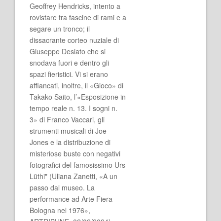
Geoffrey Hendricks, intento a
rovistare tra fascine di rami e a
segare un tronco; il
dissacrante corteo nuziale di
Giuseppe Desiato che si
snodava fuori e dentro gli
spazi fieristici. Vi si erano
affiancati, inoltre, il «Gioco» di
Takako Saito, l’«Esposizione in
tempo reale n. 13. I sogni n.
3» di Franco Vaccari, gli
strumenti musicali di Joe
Jones e la distribuzione di
misteriose buste con negativi
fotografici del famosissimo Urs
Lüthi" (Uliana Zanetti, «A un
passo dal museo. La
performance ad Arte Fiera
Bologna nel 1976»,