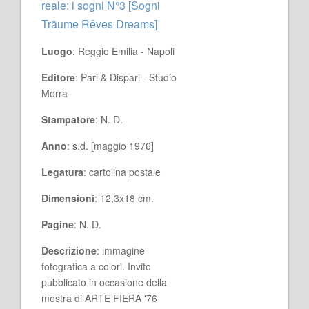
reale: i sogni N°3 [Sogni
Träume Rêves Dreams]
Luogo
: Reggio Emilia - Napoli
Editore
: Pari & Dispari - Studio
Morra
Stampatore
: N. D.
Anno
: s.d. [maggio 1976]
Legatura
: cartolina postale
Dimensioni
: 12,3x18 cm.
Pagine
: N. D.
Descrizione
: immagine
fotografica a colori. Invito
pubblicato in occasione della
mostra di ARTE FIERA '76