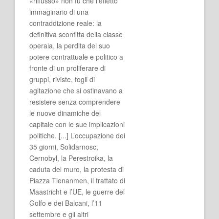
«riflusso» non fu che l’effetto
immaginario di una
contraddizione reale: la
definitiva sconfitta della classe
operaia, la perdita del suo
potere contrattuale e politico a
fronte di un proliferare di
gruppi, riviste, fogli di
agitazione che si ostinavano a
resistere senza comprendere
le nuove dinamiche del
capitale con le sue implicazioni
politiche. [...] L’occupazione dei
35 giorni, Solidarnosc,
Cernobyl, la Perestroika, la
caduta del muro, la protesta di
Piazza Tienanmen, il trattato di
Maastricht e l’UE, le guerre del
Golfo e dei Balcani, l’11
settembre e gli altri