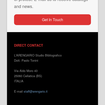
and news.
Get In Touch
DIRECT CONTACT
L'ARENGARIO Studio Bibliografico
Dott. Paolo Tonini
Via Aldo Moro 43
25060 Cellatica (BS)
ITALIA
E-mail
staff@arengario.it