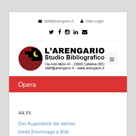
staff@arengario.it
User Login
Opera
AA.VV.
Der Augenblick der stehen
bleibt [Hommage à Bob