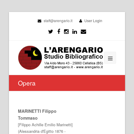
staff@arengario.it
User Login
Opera
MARINETTI Filippo
Tommaso
[Filippo Achille Emilio Marinetti]
(Alessandria d'Egitto 1876 -