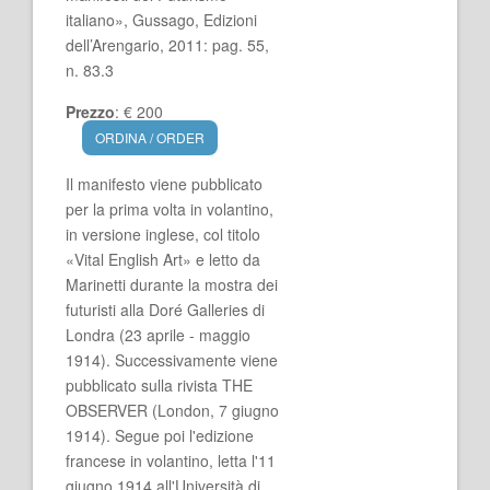
italiano», Gussago, Edizioni
dell’Arengario, 2011: pag. 55,
n. 83.3
Prezzo
: € 200
ORDINA / ORDER
Il manifesto viene pubblicato
per la prima volta in volantino,
in versione inglese, col titolo
«Vital English Art» e letto da
Marinetti durante la mostra dei
futuristi alla Doré Galleries di
Londra (23 aprile - maggio
1914). Successivamente viene
pubblicato sulla rivista THE
OBSERVER (London, 7 giugno
1914). Segue poi l'edizione
francese in volantino, letta l'11
giugno 1914 all'Università di