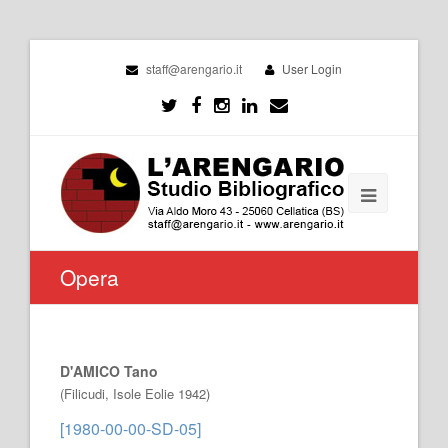
staff@arengario.it
User Login
Opera
D'AMICO Tano
(Filicudi, Isole Eolie 1942)
[1980-00-00-SD-05]