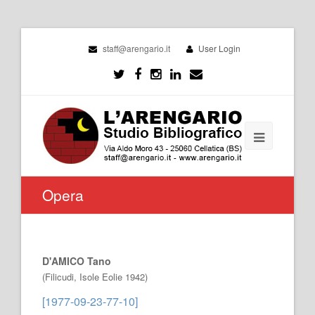
staff@arengario.it
User Login
Opera
D'AMICO Tano
(Filicudi, Isole Eolie 1942)
[1977-09-23-77-10]