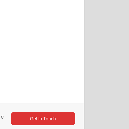
 e
Get In Touch