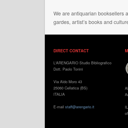
We are antiquarian booksellers ac
gardes, artist’s books and cultur
DIRECT CONTACT
M
L'ARENGARIO Studio Bibliografico
Dott. Paolo Tonini
Via Aldo Moro 43
25060 Cellatica (BS)
A
ITALIA
An
E-mail
staff@arengario.it
I
o