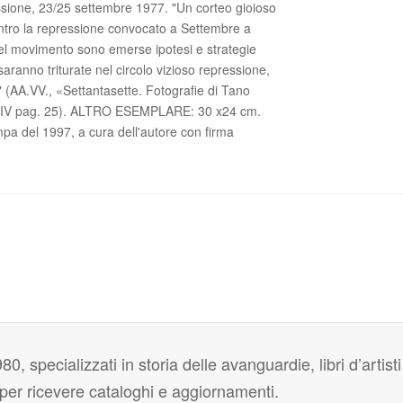
ssione, 23/25 settembre 1977. "Un corteo gioioso
ntro la repressione convocato a Settembre a
nel movimento sono emerse ipotesi e strategie
saranno triturate nel circolo vizioso repressione,
 (AA.VV., «Settantasette. Fotografie di Tano
l. IV pag. 25). ALTRO ESEMPLARE: 30 x24 cm.
mpa del 1997, a cura dell'autore con firma
80, specializzati in storia delle avanguardie, libri d’artisti
i per ricevere cataloghi e aggiornamenti.