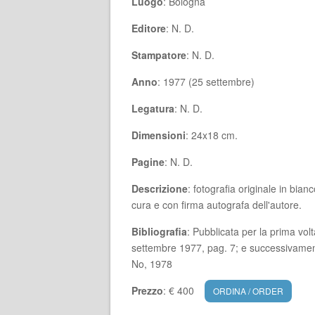
Luogo
: Bologna
Editore
: N. D.
Stampatore
: N. D.
Anno
: 1977 (25 settembre)
Legatura
: N. D.
Dimensioni
: 24x18 cm.
Pagine
: N. D.
Descrizione
: fotografia originale in bi
cura e con firma autografa dell'autore.
Bibliografia
: Pubblicata per la prima v
settembre 1977, pag. 7; e successivamente
No, 1978
Prezzo
: € 400
ORDINA / ORDER