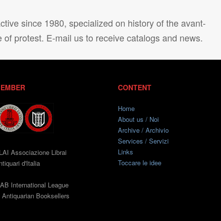
tive since 1980, specialized on history of the avant-
e of protest. E-mail us to receive catalogs and news.
EMBER
CONTENT
Home
About us / Noi
Archive / Archivio
Services / Servizi
Links
LAI Associazione Librai
Toccare le idee
tiquari d'Italia
LAB International League
f Antiquarian Booksellers