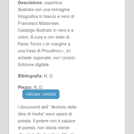
Descrizione
: copertina
illustrata con una immagine
fotografica in bianco e nero di
Francesco Matarrese.
Catalogo illustrato in nero e a
colori, A cura e con testo di
Paolo Tonini («In margine a
una frase di Proudhon)», 61
schede ragionate, con i prezzi.
Edizione digitale.
Bibliografia
: N. D.
Prezzo
: N. D.
ORDINA / ORDER
I documenti dell' "Archivio delle
idee di rivolta" sono opere di
poesia. Il potere non è capace
di poesia, non lascia niente