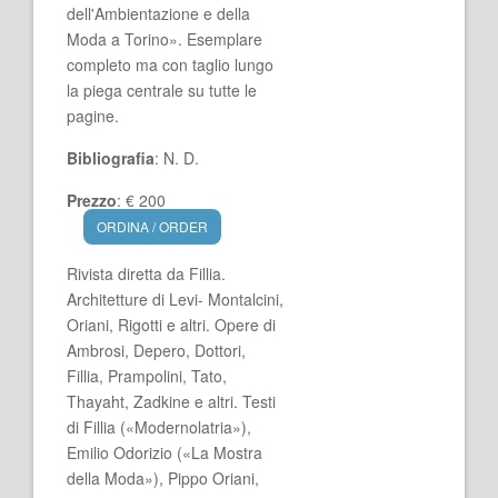
dell'Ambientazione e della
Moda a Torino». Esemplare
completo ma con taglio lungo
la piega centrale su tutte le
pagine.
Bibliografia
: N. D.
Prezzo
: € 200
ORDINA / ORDER
Rivista diretta da Fillia.
Architetture di Levi- Montalcini,
Oriani, Rigotti e altri. Opere di
Ambrosi, Depero, Dottori,
Fillia, Prampolini, Tato,
Thayaht, Zadkine e altri. Testi
di Fillia («Modernolatria»),
Emilio Odorizio («La Mostra
della Moda»), Pippo Oriani,