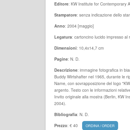
Editore
: KW Institute for Contemporary A
Stampatore
: senza indicazione dello st
Anno
: 2004 [maggio]
Legatura
: cartoncino lucido impresso al 
Dimensioni
: 10,4x14,7 cm
Pagine
: N. D.
Descrizione
: immagine fotografica in b
Buddy Wirtshafter nel 1965, durante le rip
Name, con sovrapposizione del logo "KW" (
argento. Testo con le informazioni relativ
Invito originale alla mostra (Berlin, KW I
2004).
Bibliografia
: N. D.
Prezzo
: € 40
ORDINA / ORDER