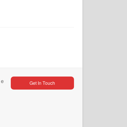
 e
Get In Touch