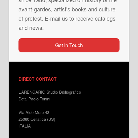
avant-gardes, artist’s books and culture
of protest. E-mail us to receive catalogs
and news.
Get In Touch
DIRECT CONTACT
L'ARENGARIO Studio Bibliografico
Dott. Paolo Tonini
Via Aldo Moro 43
25060 Cellatica (BS)
ITALIA