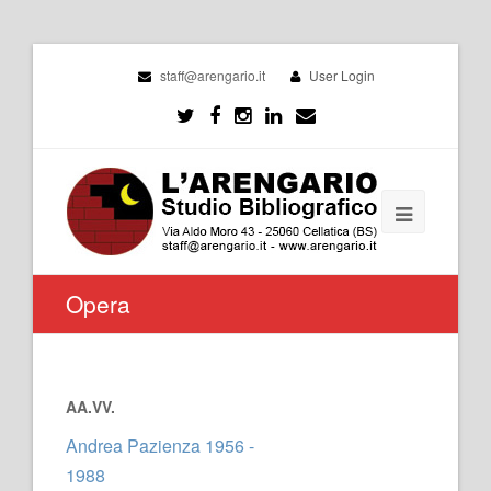
staff@arengario.it
User Login
Opera
AA.VV.
Andrea Pazienza 1956 -
1988