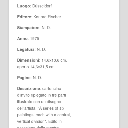
Luogo
: Düsseldorf
Editore
: Konrad Fischer
Stampatore
: N. D.
Anno
: 1975
Legatura
: N. D.
Dimensioni
: 14,6x10,6 cm.
aperto 14,6x31,5 cm.
Pagine
: N. D.
Descrizione
: cartoncino
d'invito ripiegato in tre parti
illustrato con un disegno
dell'artista: "A series of six
paintings, each with a central,
vertical division". Edito in
occasione della mostra