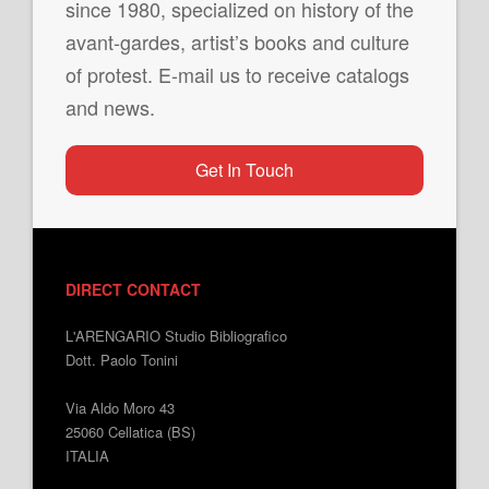
since 1980, specialized on history of the
avant-gardes, artist’s books and culture
of protest. E-mail us to receive catalogs
and news.
Get In Touch
DIRECT CONTACT
L'ARENGARIO Studio Bibliografico
Dott. Paolo Tonini
Via Aldo Moro 43
25060 Cellatica (BS)
ITALIA