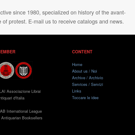
tive since 1980, specialized on history of the avant-
e of protest. E-mail us to receive catalogs and news.
EMBER
CONTENT
Home
About us / Noi
Archive / Archivio
Services / Servizi
Links
LAI Associazione Librai
Toccare le idee
tiquari d'Italia
LAB International League
f Antiquarian Booksellers