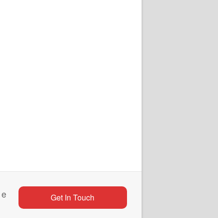
 e
Get In Touch