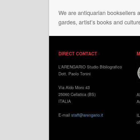
We are antiquarian booksellers ac
gardes, artist’s books and cultur
DIRECT CONTACT
M
L'ARENGARIO Studio Bibliografico
Dott. Paolo Tonini
Via Aldo Moro 43
25060 Cellatica (BS)
A
ITALIA
An
E-mail
staff@arengario.it
I
o