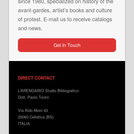
since 1980, specialized on history of the
avant-gardes, artist’s books and culture
of protest. E-mail us to receive catalogs
and news.
Get In Touch
DIRECT CONTACT
L'ARENGARIO Studio Bibliografico
Dott. Paolo Tonini
Via Aldo Moro 43
25060 Cellatica (BS)
ITALIA