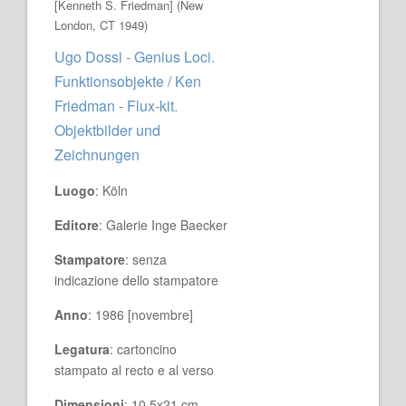
[Kenneth S. Friedman] (New
London, CT 1949)
Ugo Dossi - Genius Loci.
Funktionsobjekte / Ken
Friedman - Flux-kit.
Objektbilder und
Zeichnungen
Luogo
: Köln
Editore
: Galerie Inge Baecker
Stampatore
: senza
indicazione dello stampatore
Anno
: 1986 [novembre]
Legatura
: cartoncino
stampato al recto e al verso
Dimensioni
: 10,5x21 cm.