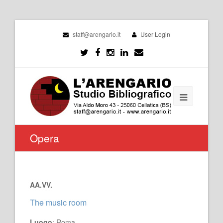
staff@arengario.it
User Login
Opera
AA.VV.
The music room
Luogo
: Roma