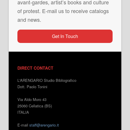
avant-gardes, artist’s books and culture
of protest. E-mail us to receive catalogs
and news.
Get In Touch
DIRECT CONTACT
L'ARENGARIO Studio Bibliografico
Dott. Paolo Tonini
Via Aldo Moro 43
25060 Cellatica (BS)
ITALIA
E-mail
staff@arengario.it