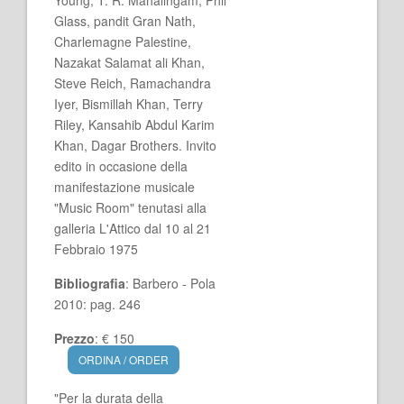
Young, T. R. Mahalingam, Phil
Glass, pandit Gran Nath,
Charlemagne Palestine,
Nazakat Salamat ali Khan,
Steve Reich, Ramachandra
Iyer, Bismillah Khan, Terry
Riley, Kansahib Abdul Karim
Khan, Dagar Brothers. Invito
edito in occasione della
manifestazione musicale
"Music Room" tenutasi alla
galleria L'Attico dal 10 al 21
Febbraio 1975
Bibliografia
: Barbero - Pola
2010: pag. 246
Prezzo
: € 150
ORDINA / ORDER
"Per la durata della