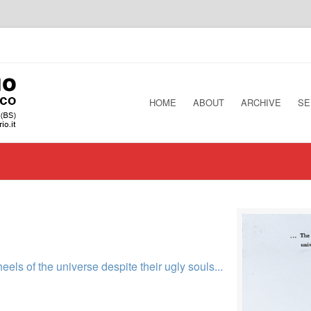
HOME
ABOUT
ARCHIVE
SE
eels of the universe despite their ugly souls...