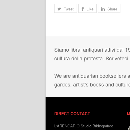
Tweet
Like
Share
Siamo librai antiquari attivi dal 19
cultura della protesta. Scrivetec
We are antiquarian booksellers ac
gardes, artist’s books and cultur
DIRECT CONTACT
M
L'ARENGARIO Studio Bibliografico