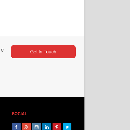
 e
Get In Touch
SOCIAL