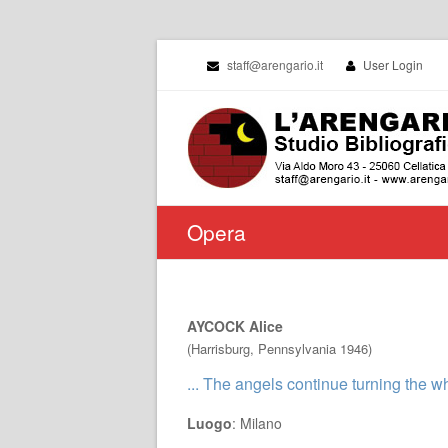
staff@arengario.it
User Login
Opera
AYCOCK Alice
(Harrisburg, Pennsylvania 1946)
... The angels continue turning the wh
Luogo
: Milano