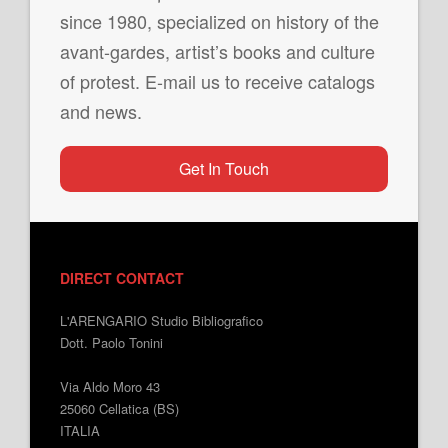
since 1980, specialized on history of the
avant-gardes, artist’s books and culture
of protest. E-mail us to receive catalogs
and news.
Get In Touch
DIRECT CONTACT
L'ARENGARIO Studio Bibliografico
Dott. Paolo Tonini
Via Aldo Moro 43
25060 Cellatica (BS)
ITALIA