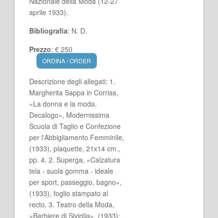
Nazionale della Moda (12-27
aprile 1933).
Bibliografia
: N. D.
Prezzo
: € 250
ORDINA / ORDER
Descrizione degli allegati: 1.
Margherita Sappa in Corrias,
«La donna e la moda.
Decalogo», Modernissima
Scuola di Taglio e Confezione
per l'Abbigliamento Femminile,
(1933), plaquette, 21x14 cm.,
pp. 4. 2. Superga, «Calzatura
tela - suola gomma - ideale
per sport, passeggio, bagno»,
(1933), foglio stampato al
recto. 3. Teatro della Moda,
«Barbiere di Siviglia», (1933);