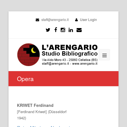
staff@arengario.it
User Login
Opera
KRIWET Ferdinand
[Ferdinand Kriwet] (Düsseldorf
1942)