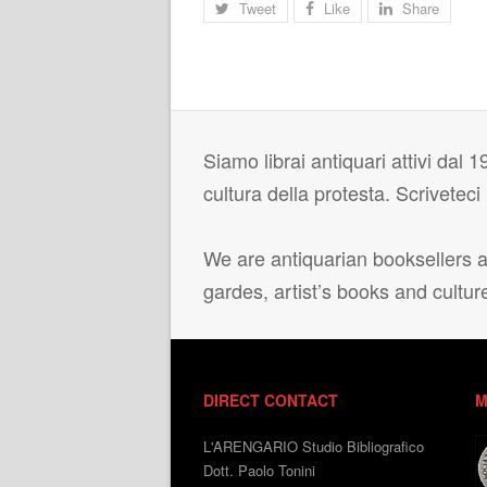
Tweet
Like
Share
Siamo librai antiquari attivi dal 19
cultura della protesta. Scrivetec
We are antiquarian booksellers ac
gardes, artist’s books and cultur
DIRECT CONTACT
M
L'ARENGARIO Studio Bibliografico
Dott. Paolo Tonini