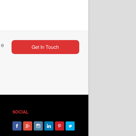
 e
Get In Touch
SOCIAL