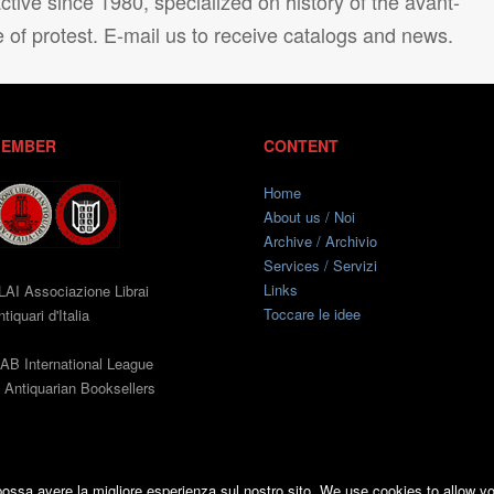
tive since 1980, specialized on history of the avant-
e of protest. E-mail us to receive catalogs and news.
EMBER
CONTENT
Home
About us / Noi
Archive / Archivio
Services / Servizi
Links
LAI Associazione Librai
Toccare le idee
tiquari d'Italia
LAB International League
f Antiquarian Booksellers
 possa avere la migliore esperienza sul nostro sito. We use cookies to allow y