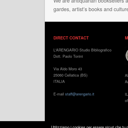
We are antiquarian booksellers ac
gardes, artist’s books and cultur
DIRECT CONTACT
M
L'ARENGARIO Studio Bibliografico
Dott. Paolo Tonini
Via Aldo Moro 43
25060 Cellatica (BS)
A
ITALIA
An
E-mail
staff@arengario.it
I
o
Utilizziamo i cookies per essere sicuri che tu