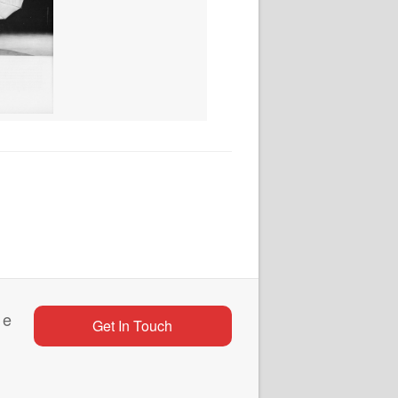
 e
Get In Touch