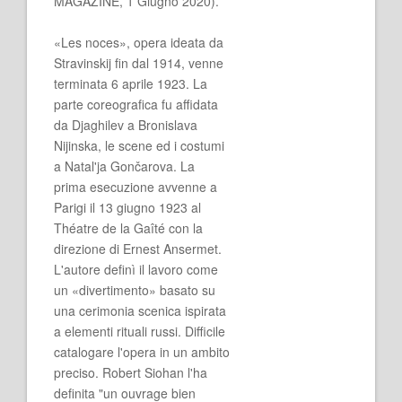
MAGAZINE, 1 Giugno 2020).
«Les noces», opera ideata da
Stravinskij fin dal 1914, venne
terminata 6 aprile 1923. La
parte coreografica fu affidata
da Djaghilev a Bronislava
Nijinska, le scene ed i costumi
a Natal'ja Gončarova. La
prima esecuzione avvenne a
Parigi il 13 giugno 1923 al
Théatre de la Gaîté con la
direzione di Ernest Ansermet.
L'autore definì il lavoro come
un «divertimento» basato su
una cerimonia scenica ispirata
a elementi rituali russi. Difficile
catalogare l'opera in un ambito
preciso. Robert Siohan l'ha
definita "un ouvrage bien