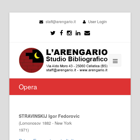
staff@arengario.it
User Login
Opera
STRAVINSKIJ Igor Fedorovic
(Lomonosov 1882 - New York
1971)