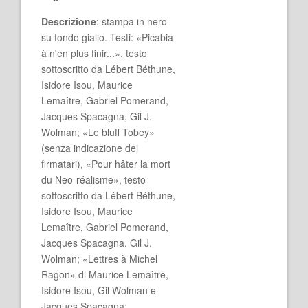
Descrizione
: stampa in nero
su fondo giallo. Testi: «Picabia
à n'en plus finir...», testo
sottoscritto da Lébert Béthune,
Isidore Isou, Maurice
Lemaître, Gabriel Pomerand,
Jacques Spacagna, Gil J.
Wolman; «Le bluff Tobey»
(senza indicazione dei
firmatari), «Pour hâter la mort
du Neo-réalisme», testo
sottoscritto da Lébert Béthune,
Isidore Isou, Maurice
Lemaître, Gabriel Pomerand,
Jacques Spacagna, Gil J.
Wolman; «Lettres à Michel
Ragon» di Maurice Lemaître,
Isidore Isou, Gil Wolman e
Jacques Spacagna;