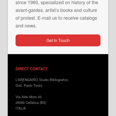
since 1980, specialized on history of the
avant-gardes, artist’s books and culture
of protest. E-mail us to receive catalogs
and news.
Get In Touch
DIRECT CONTACT
L'ARENGARIO Studio Bibliografico
Dott. Paolo Tonini
Via Aldo Moro 43
25060 Cellatica (BS)
ITALIA