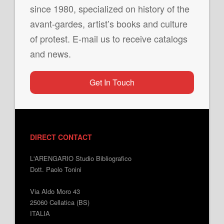
since 1980, specialized on history of the
avant-gardes, artist’s books and culture
of protest. E-mail us to receive catalogs
and news.
Get In Touch
DIRECT CONTACT
L'ARENGARIO Studio Bibliografico
Dott. Paolo Tonini
Via Aldo Moro 43
25060 Cellatica (BS)
ITALIA