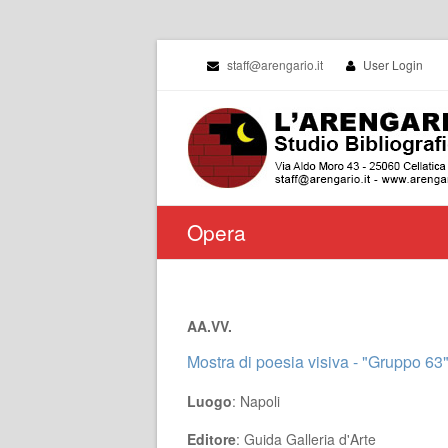
staff@arengario.it
User Login
Opera
AA.VV.
Mostra di poesia visiva - "Gruppo 63
Luogo
: Napoli
Editore
: Guida Galleria d'Arte