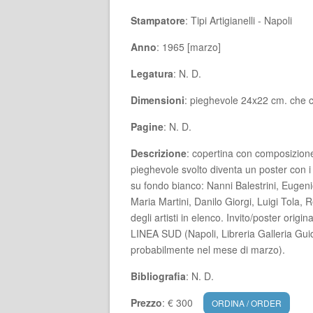
Stampatore
: Tipi Artigianelli - Napoli
Anno
: 1965 [marzo]
Legatura
: N. D.
Dimensioni
: pieghevole 24x22 cm. che 
Pagine
: N. D.
Descrizione
: copertina con composizione 
pieghevole svolto diventa un poster con i 
su fondo bianco: Nanni Balestrini, Eugenio
Maria Martini, Danilo Giorgi, Luigi Tola, R
degli artisti in elenco. Invito/poster orig
LINEA SUD (Napoli, Libreria Galleria Guida
probabilmente nel mese di marzo).
Bibliografia
: N. D.
Prezzo
: € 300
ORDINA / ORDER