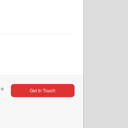
 e
Get In Touch