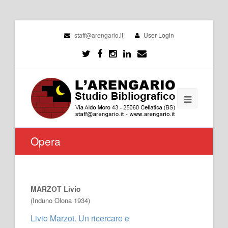
staff@arengario.it
User Login
Opera
MARZOT Livio
(Induno Olona 1934)
Livio Marzot. Un ricercare e