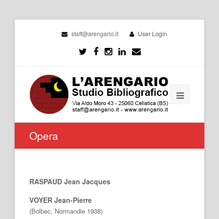
staff@arengario.it
User Login
Opera
RASPAUD Jean Jacques
VOYER Jean-Pierre
(Bolbec, Normandie 1938)