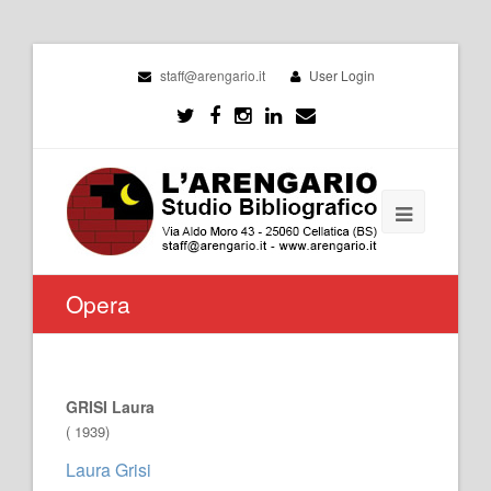
staff@arengario.it
User Login
Opera
GRISI Laura
( 1939)
Laura Grisi