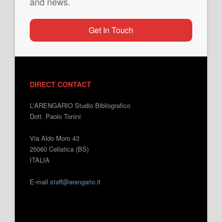
and news.
Get In Touch
DIRECT CONTACT
L'ARENGARIO Studio Bibliografico
Dott. Paolo Tonini
Via Aldo Moro 43
25060 Cellatica (BS)
ITALIA
E-mail
staff@arengario.it