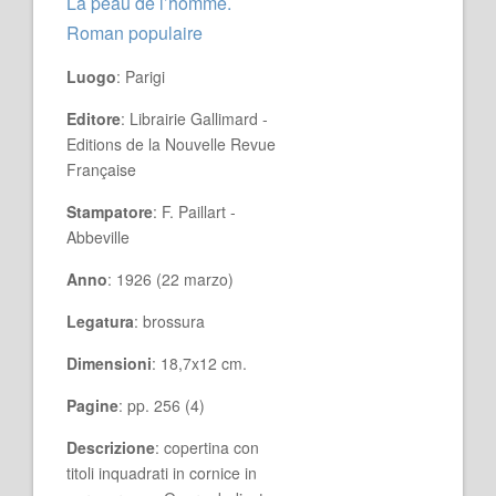
La peau de l’homme.
Roman populaire
Luogo
: Parigi
Editore
: Librairie Gallimard -
Editions de la Nouvelle Revue
Française
Stampatore
: F. Paillart -
Abbeville
Anno
: 1926 (22 marzo)
Legatura
: brossura
Dimensioni
: 18,7x12 cm.
Pagine
: pp. 256 (4)
Descrizione
: copertina con
titoli inquadrati in cornice in