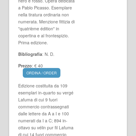
nero e rosso. Opera dedicata
a Pablo Picasso. Esemplare
nella tiratura ordinaria non
numerata. Menzione fittizia di
"quatrième édition" in
copertina e al frontespizio.
Prima edizione.
Bibliografia
: N. D.
Prezzo
: € 40
ORDINA / ORDER
Edizione costituita da 109
esemplari in-quarto su vergé
Lafuma di cui 9 fuori
commercio contrassegnati
dalle lettere da A a I e 100
numerati da I a C; 894 in-
ottavo su vélin pur fil Lafuma
di cui 14 fuori commercio