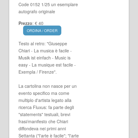
Code 0152 1/25 un esemplare
autografo originale
Prezzo
: € 40
ORDINA / ORDER
Testo al retro: "Giuseppe
Chiari - La musica è facile -
Musik ist einfach - Music is
easy - La musique est facile -
Exempla / Firenze".
La cartolina non nasce per un
evento specifico ma come
multiplo d'artista legato alla
ricerca Fluxus: fa parte degli
"statements" testuali, brevi
frasi/manifesto che Chiari
diffondeva nei primi anni
Settanta ("l'arte è facile"; "l'arte