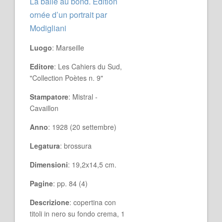
La balle au bond. Edition
ornée d’un portrait par
Modigliani
Luogo
: Marseille
Editore
: Les Cahiers du Sud,
"Collection Poètes n. 9"
Stampatore
: Mistral -
Cavaillon
Anno
: 1928 (20 settembre)
Legatura
: brossura
Dimensioni
: 19,2x14,5 cm.
Pagine
: pp. 84 (4)
Descrizione
: copertina con
titoli in nero su fondo crema, 1